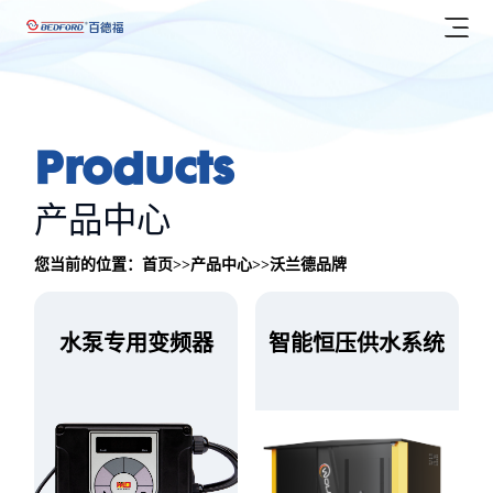
首页

产品中心
P
r
o
d
u
c
t
s

百德福品牌
研发实力
产品中心
沃兰德品牌

您当前的位置：
首页
>>
产品中心
>>
沃兰德品牌
服务支持

资料下载
企业信息
水
泵
专
用
变
频
器
智
能
恒
压
供
水
系
统
防伪系统

企业介绍
联系我们
常见问题
新闻中心
EN
岗位招聘