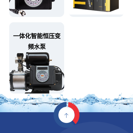
一
体
化
智
能
恒
压
变
频
水
泵